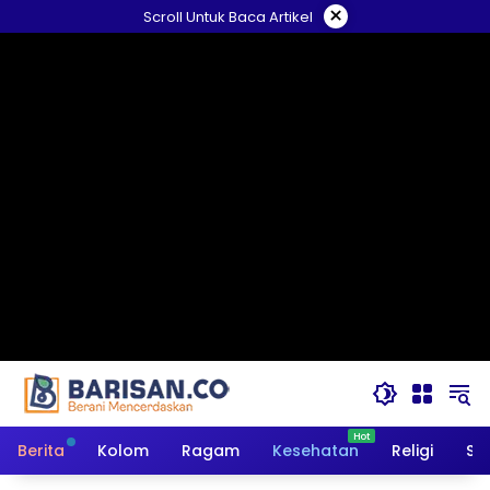
Langsung
×
Scroll Untuk Baca Artikel
ke
konten
Berita
Kolom
Ragam
Kesehatan
Religi
So