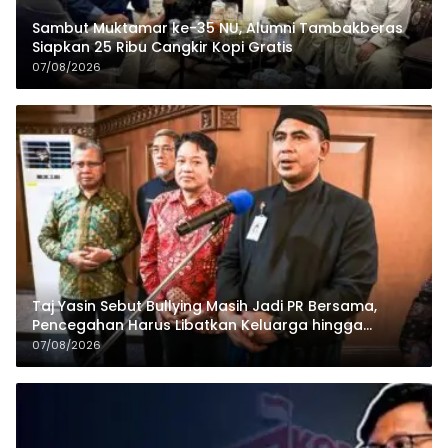
Sambut Muktamar ke-35 NU, Alumni Tambakberas
Siapkan 25 Ribu Cangkir Kopi Gratis
07/08/2026
Taj Yasin Sebut Bullying Masih Jadi PR Bersama,
Pencegahan Harus Libatkan Keluarga hingga
Pesantren
07/08/2026