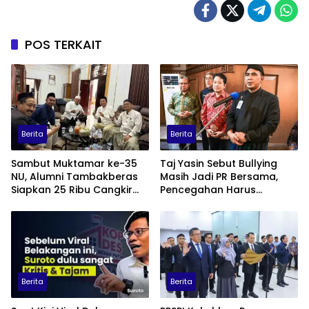
POS TERKAIT
Berita
Berita
Sambut Muktamar ke-35
Taj Yasin Sebut Bullying
NU, Alumni Tambakberas
Masih Jadi PR Bersama,
Siapkan 25 Ribu Cangkir
Pencegahan Harus
Kopi Gratis
Libatkan Keluarga hingga
Pesantren
Berita
Berita