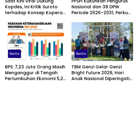
Saat Kini Viral Dukung
PPSPI Kukuhkan Pengurus
Kopdes, Ini Kritik Suroto
Nasional dan 38 DPW
terhadap Konsep Koperasi
Periode 2026–2031, Perkuat
Desa Merah Putih
Profesionalisme Sektor
Publik
Berita
Berita
BPS: 7,23 Juta Orang Masih
TBM Genzi Gelar Genzi
Menganggur di Tengah
Bright Future 2026, Hari
Pertumbuhan Ekonomi 5,29
Anak Nasional Diperingati
Persen
dengan Lomba Puisi dan
Tembang Dolanan