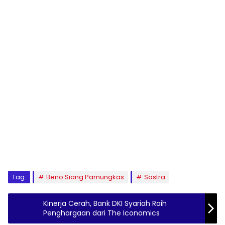
Tag:
Beno Siang Pamungkas
Sastra
Kinerja Cerah, Bank DKI Syariah Raih
Penghargaan dari The Iconomics