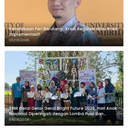
Kecelakaan Feri Berulang: Krisis Regulasi atau Krisis
Implementasi?
05/08/2026
TBM Genzi Gelar Genzi Bright Future 2026, Hari Anak
Nasional Diperingati dengan Lomba Puisi dan
Tembang Dolanan
04/08/2026