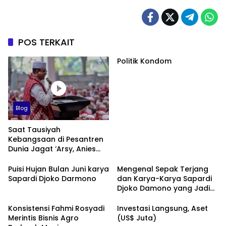
POS TERKAIT
Politik Kondom
Blog
Saat Tausiyah
Kebangsaan di Pesantren
Dunia Jagat ‘Arsy, Anies
Mendapat Jimat dan
Dukungan dari Abah Aos
Puisi Hujan Bulan Juni karya
Mengenal Sepak Terjang
Sapardi Djoko Darmono
dan Karya-Karya Sapardi
Djoko Damono yang Jadi
Google Doodle Hari Ini
Konsistensi Fahmi Rosyadi
Investasi Langsung, Aset
Merintis Bisnis Agro
(US$ Juta)