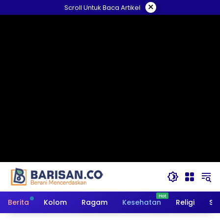
Langsung
×
Scroll Untuk Baca Artikel
ke
konten
Berita
Kolom
Ragam
Kesehatan
Religi
So