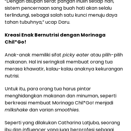
“Dengan asupan serat pangan inulin setiap hari,
sistem pencernaan sang buah hati akan selalu
terlindungi, sebagai salah satu kunci menuju daya
tahan tubuhnya,” ucap Daru.
Kreasi Enak Bernutrisi dengan Morinaga
Chil*Go!
Anak-anak memiliki sifat
picky eater
atau pilih-pilih
makanan. Hal ini seringkali membuat orang tua
merasa khawatir, kalau-kalau anaknya kekurangan
nutrisi.
Untuk itu, para orang tua harus pintar
menghidangkan makanan dan minuman, seperti
berkreasi membuat Morinaga Chil*Go! menjadi
milkshake
dan varian
smoothies
.
Seperti yang dilakukan Catharina Latjuba, seorang
ibu dan
influencer
yang juga berprofesi sebagai