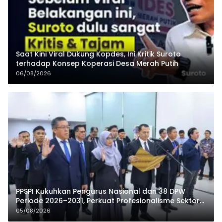
Saat Kini Viral Dukung Kopdes, Ini Kritik Suroto
terhadap Konsep Koperasi Desa Merah Putih
06/08/2026
PPSPI Kukuhkan Pengurus Nasional dan 38 DPW
Periode 2026–2031, Perkuat Profesionalisme Sektor
Publik
05/08/2026