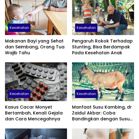
Kesehatan
Kesehatan
Makanan Bayi yang Sehat
Pengaruh Rokok Terhadap
dan Seimbang, Orang Tua
Stunting, Bisa Berdampak
Wajib Tahu
Pada Kesehatan Anak
Kesehatan
Kesehatan
Kasus Cacar Monyet
Manfaat Susu Kambing, dr
Bertambah, Kenali Gejala
Zaidul Akbar: Coba
dan Cara Mencegahnya
Bandingkan dengan Susu
Sapi