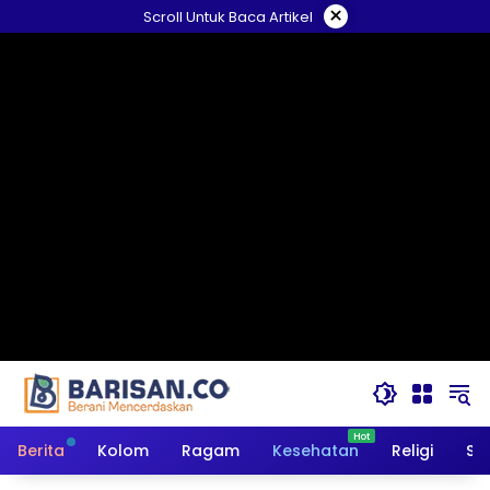
Langsung
×
Scroll Untuk Baca Artikel
ke
konten
Berita
Kolom
Ragam
Kesehatan
Religi
So