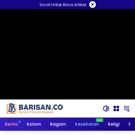
Langsung
×
Scroll Untuk Baca Artikel
ke
konten
Berita
Kolom
Ragam
Kesehatan
Religi
So