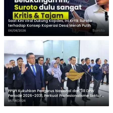
Saat Kini Viral Dukung Kopdes, Ini Kritik Suroto
terhadap Konsep Koperasi Desa Merah Putih
06/08/2026
PPSPI Kukuhkan Pengurus Nasional dan 38 DPW
Periode 2026–2031, Perkuat Profesionalisme Sektor
Publik
05/08/2026