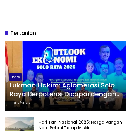
Pertanian
Berita
Lukman Hakim: Aglomerasi Solo
Raya Berpotensi Dicapai dengan
Penguatan Sektor Jasa
05/02/2026
Hari Tani Nasional 2025: Harga Pangan
Naik, Petani Tetap Miskin