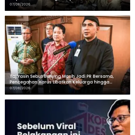
07/08/2026
Taj Yasin Sebut Bullying Masih Jadi PR Bersama,
Pencegahan Harus Libatkan Keluarga hingga
Pesantren
07/08/2026