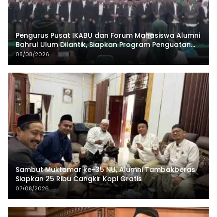
Pengurus Pusat IKABU dan Forum Mahasiswa Alumni
Bahrul Ulum Dilantik, Siapkan Program Penguatan
Organisasi dan Ekonomi
08/08/2026
Sambut Muktamar ke-35 NU, Alumni Tambakberas
Siapkan 25 Ribu Cangkir Kopi Gratis
07/08/2026