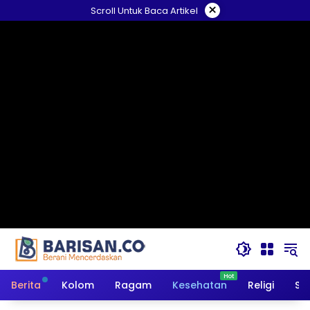
Langsung
×
Scroll Untuk Baca Artikel
ke
konten
Berita
Kolom
Ragam
Kesehatan
Religi
So