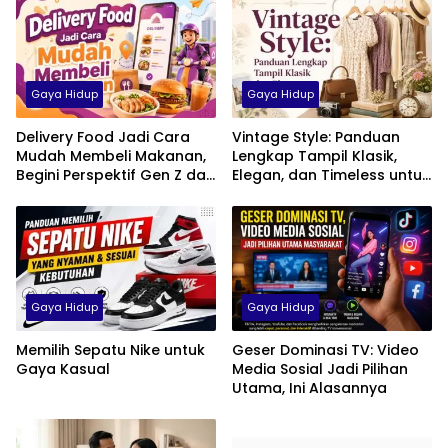
Gaya Hidup
Gaya Hidup
Delivery Food Jadi Cara
Vintage Style: Panduan
Mudah Membeli Makanan,
Lengkap Tampil Klasik,
Begini Perspektif Gen Z dan
Elegan, dan Timeless untuk
Milenial di Indonesia
Pria, Wanita, hingga Anak
Gaya Hidup
Gaya Hidup
Memilih Sepatu Nike untuk
Geser Dominasi TV: Video
Gaya Kasual
Media Sosial Jadi Pilihan
Utama, Ini Alasannya