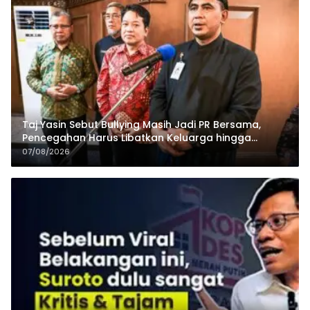
Taj Yasin Sebut Bullying Masih Jadi PR Bersama,
Pencegahan Harus Libatkan Keluarga hingga
Pesantren
07/08/2026