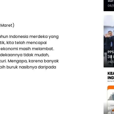
Sur
Mer
06/
 Maret)
ahun Indonesia merdeka yang
tik, kita telah mencapai
 ekonomi masih melambat.
PPS
dekaannya tidak mudah,
38 
yukuri. Mengapa, karena banyak
Pro
05/
bih buruk nasibnya daripada
BPS
di 