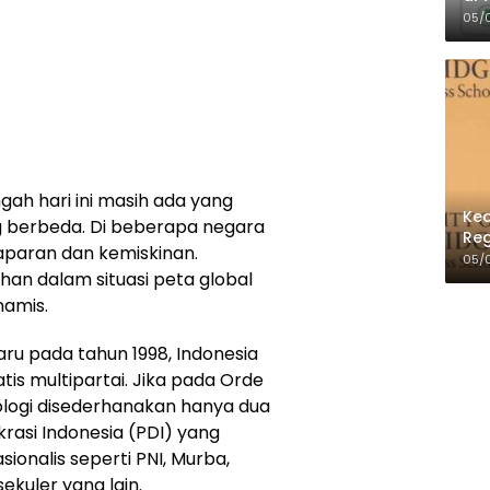
Per
05/
gah hari ini masih ada yang
Kec
 berbeda. Di beberapa negara
Reg
aparan dan kemiskinan.
05/
ahan dalam situasi peta global
namis.
aru pada tahun 1998, Indonesia
tis multipartai. Jika pada Orde
ologi disederhanakan hanya dua
krasi Indonesia (PDI) yang
sionalis seperti PNI, Murba,
ekuler yang lain.