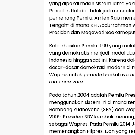
yang dipakai masih sistem lama yakni
Presiden Habibie tidak jadi mencalo
pemenang Pemilu. Amien Rais mem
Tengah” di mana KH Abdurrahman Wa
Presiden dan Megawati Soekarnoput
Keberhasilan Pemilu 1999 yang mel
yang demokratis menjadi modal das
Indonesia hingga saat ini. Karena da
dasar-dasar demokrasi modern di m
Wapres untuk periode berikutnya 
man one vote
.
Pada tahun 2004 adalah Pemilu Pr
menggunakan sistem ini di mana terp
Bambang Yudhoyono (SBY) dan Wapre
2009, Presiden SBY kembali menang
sebagai Wapres. Pada Pemilu 2014 J
memenangkan Pilpres. Dan yang ter