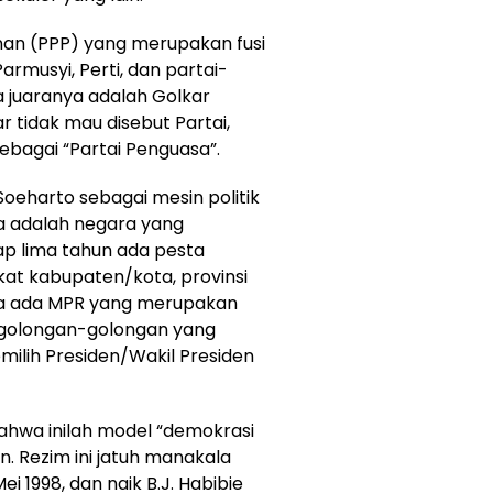
an (PPP) yang merupakan fusi
Parmusyi, Perti, dan partai-
ja juaranya adalah Golkar
 tidak mau disebut Partai,
ebagai “Partai Penguasa”.
oeharto sebagai mesin politik
a adalah negara yang
iap lima tahun ada pesta
kat kabupaten/kota, provinsi
erta ada MPR yang merupakan
an golongan-golongan yang
ilih Presiden/Wakil Presiden
wa inilah model “demokrasi
. Rezim ini jatuh manakala
 1998, dan naik B.J. Habibie