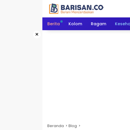
Langsung
ke
konten
Berita
Kolom
Ragam
Keseh
×
Beranda
Blog