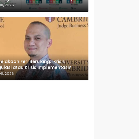
sen
08/2026
elakaan Feri Berulang: Krisis
ulasi atau Krisis Implementasi?
08/2026