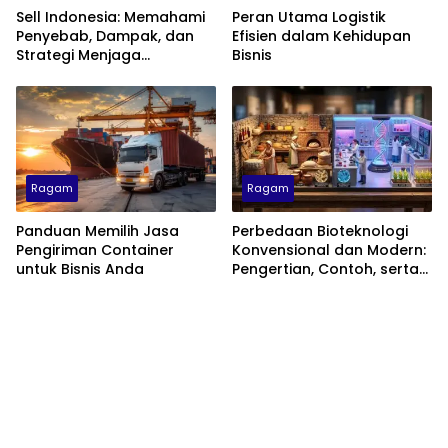
Sell Indonesia: Memahami
Peran Utama Logistik
Penyebab, Dampak, dan
Efisien dalam Kehidupan
Strategi Menjaga
Bisnis
Kepercayaan Investor
Ragam
Ragam
Panduan Memilih Jasa
Perbedaan Bioteknologi
Pengiriman Container
Konvensional dan Modern:
untuk Bisnis Anda
Pengertian, Contoh, serta
Dampaknya di Kehidupan
Sehari-hari