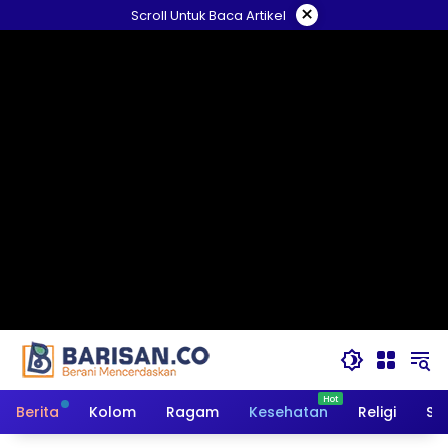
Langsung
×
Scroll Untuk Baca Artikel
ke
konten
Berita
Kolom
Ragam
Kesehatan
Religi
So