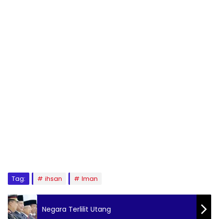
Tag:
ihsan
Iman
Negara Terlilit Utang