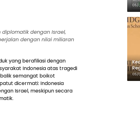
Per
05/
 diplomatik dengan Israel,
rjalan dengan nilai miliaran
uk yang berafiliasi dengan
Kec
Reg
asyarakat Indonesia atas tragedi
05/
 balik semangat boikot
patut dicermati: Indonesia
ngan Israel, meskipun secara
matik.