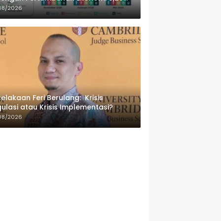
sen
08/2026
elakaan Feri Berulang: Krisis
ulasi atau Krisis Implementasi?
08/2026