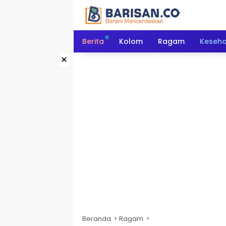
Langsung
ke
konten
Berita
Kolom
Ragam
Keseh
×
Beranda
Ragam