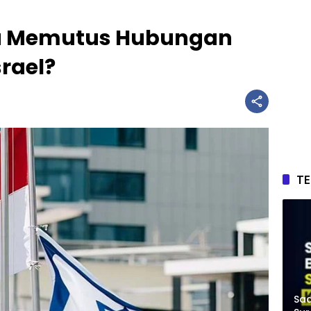
ia Memutus Hubungan
rael?
T
Saa