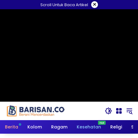
Langsung
×
Scroll Untuk Baca Artikel
ke
konten
Berita
Kolom
Ragam
Kesehatan
Religi
So