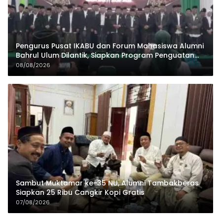
Pengurus Pusat IKABU dan Forum Mahasiswa Alumni
Bahrul Ulum Dilantik, Siapkan Program Penguatan
Organisasi dan Ekonomi
08/08/2026
Sambut Muktamar ke-35 NU, Alumni Tambakberas
Siapkan 25 Ribu Cangkir Kopi Gratis
07/08/2026