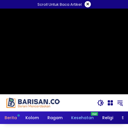
Langsung
×
Scroll Untuk Baca Artikel
ke
konten
Berita
Kolom
Ragam
Kesehatan
Religi
So