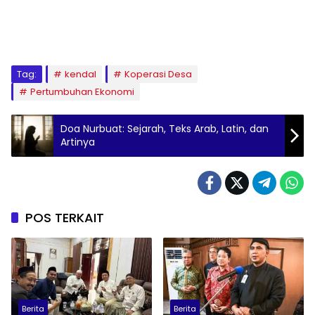
Tag:
kendal
Koperasi Desa
Pertumbuhan Ekonomi
Doa Nurbuat: Sejarah, Teks Arab, Latin, dan
Artinya
POS TERKAIT
Berita
Berita