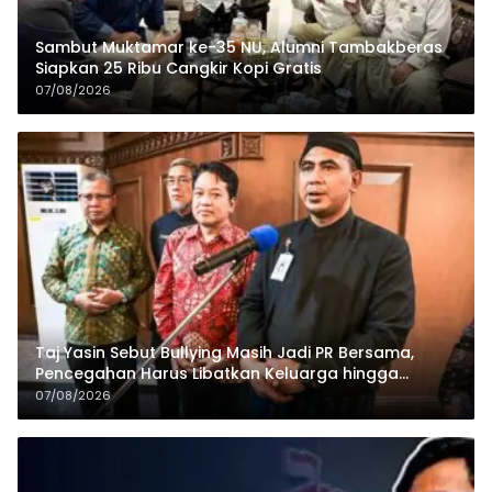
Sambut Muktamar ke-35 NU, Alumni Tambakberas
Siapkan 25 Ribu Cangkir Kopi Gratis
07/08/2026
Taj Yasin Sebut Bullying Masih Jadi PR Bersama,
Pencegahan Harus Libatkan Keluarga hingga
Pesantren
07/08/2026