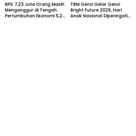
BPS: 7,23 Juta Orang Masih
TBM Genzi Gelar Genzi
Menganggur di Tengah
Bright Future 2026, Hari
Pertumbuhan Ekonomi 5,29
Anak Nasional Diperingati
Persen
dengan Lomba Puisi dan
Tembang Dolanan