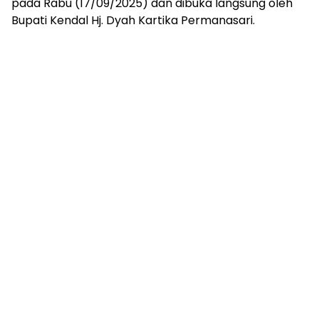
pada Rabu (17/09/2025) dan dibuka langsung oleh
Bupati Kendal Hj. Dyah Kartika Permanasari.