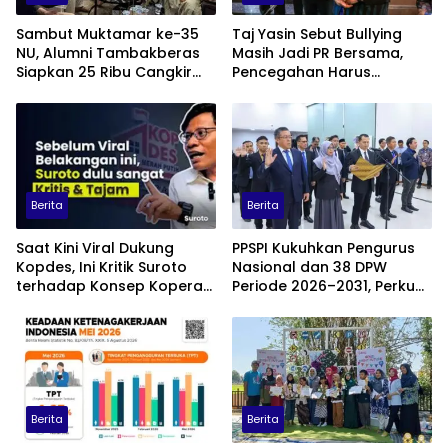
Sambut Muktamar ke-35
Taj Yasin Sebut Bullying
NU, Alumni Tambakberas
Masih Jadi PR Bersama,
Siapkan 25 Ribu Cangkir
Pencegahan Harus
Kopi Gratis
Libatkan Keluarga hingga
Pesantren
Berita
Berita
Saat Kini Viral Dukung
PPSPI Kukuhkan Pengurus
Kopdes, Ini Kritik Suroto
Nasional dan 38 DPW
terhadap Konsep Koperasi
Periode 2026–2031, Perkuat
Desa Merah Putih
Profesionalisme Sektor
Publik
Berita
Berita