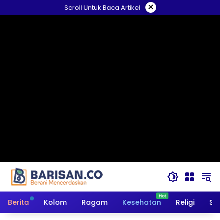
Langsung
×
Scroll Untuk Baca Artikel
ke
konten
Berita
Kolom
Ragam
Kesehatan
Religi
So