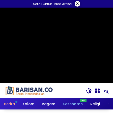
Langsung
×
Scroll Untuk Baca Artikel
ke
konten
Berita
Kolom
Ragam
Kesehatan
Religi
So