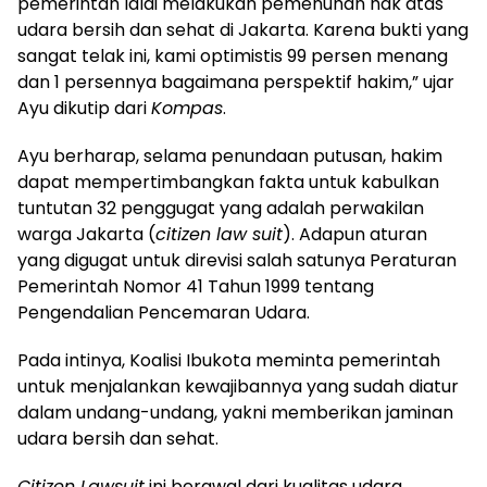
pemerintah lalai melakukan pemenuhan hak atas
udara bersih dan sehat di Jakarta. Karena bukti yang
sangat telak ini, kami optimistis 99 persen menang
dan 1 persennya bagaimana perspektif hakim,” ujar
Ayu dikutip dari
Kompas
.
Ayu berharap, selama penundaan putusan, hakim
dapat mempertimbangkan fakta untuk kabulkan
tuntutan 32 penggugat yang adalah perwakilan
warga Jakarta (
citizen law suit
). Adapun aturan
yang digugat untuk direvisi salah satunya Peraturan
Pemerintah Nomor 41 Tahun 1999 tentang
Pengendalian Pencemaran Udara.
Pada intinya, Koalisi Ibukota meminta pemerintah
untuk menjalankan kewajibannya yang sudah diatur
dalam undang-undang, yakni memberikan jaminan
udara bersih dan sehat.
Citizen Lawsuit
ini berawal dari kualitas udara