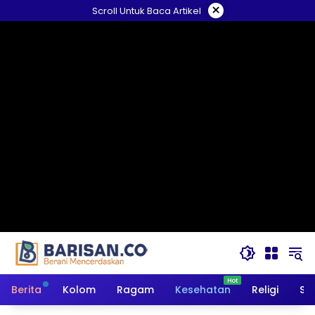
Langsung
×
Scroll Untuk Baca Artikel
ke
konten
Berita
Kolom
Ragam
Kesehatan
Religi
So