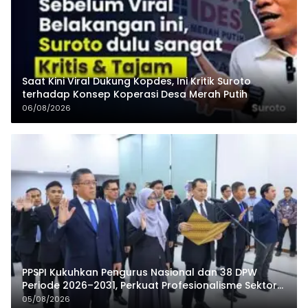
Saat Kini Viral Dukung Kopdes, Ini Kritik Suroto
terhadap Konsep Koperasi Desa Merah Putih
06/08/2026
PPSPI Kukuhkan Pengurus Nasional dan 38 DPW
Periode 2026–2031, Perkuat Profesionalisme Sektor
Publik
05/08/2026