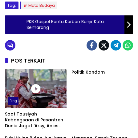
Tag:
Mata Budaya
PKB Gaspol Bantu Korban Banjir Kota
Semarang
POS TERKAIT
Politik Kondom
Blog
Saat Tausiyah
Kebangsaan di Pesantren
Dunia Jagat ‘Arsy, Anies
Mendapat Jimat dan
Dukungan dari Abah Aos
Puisi Hujan Bulan Juni karya
Mengenal Sepak Terjang