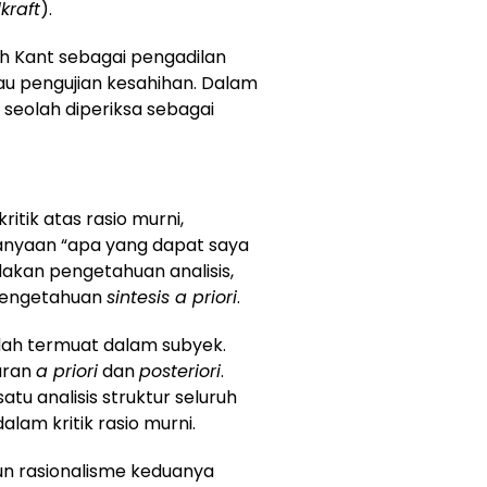
lkraft
).
leh Kant sebagai pengadilan
u pengujian kesahihan. Dalam
 seolah diperiksa sebagai
ritik atas rasio murni,
nyaan “apa yang dapat saya
dakan pengetahuan analisis,
pengetahuan
sintesis a priori
.
dah termuat dalam subyek.
uran
a priori
dan
posteriori
.
tu analisis struktur seluruh
alam kritik rasio murni.
n rasionalisme keduanya