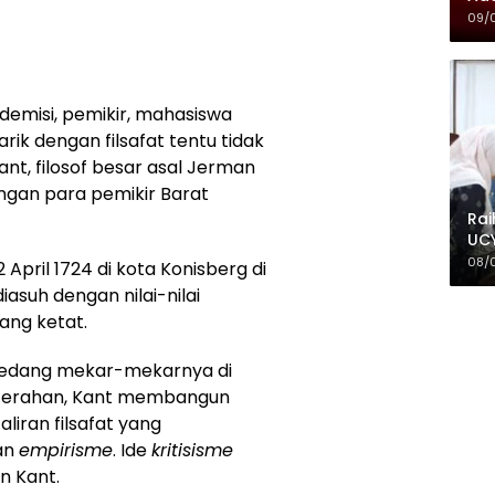
09/
demisi, pemikir, mahasiswa
arik dengan filsafat tentu tidak
nt, filosof besar asal Jerman
angan para pemikir Barat
Rai
UCY
08/
April 1724 di kota Konisberg di
diasuh dengan nilai-nilai
yang ketat.
sedang mekar-mekarnya di
encerahan, Kant membangun
aliran filsafat yang
an
empirisme
. Ide
kritisisme
n Kant.