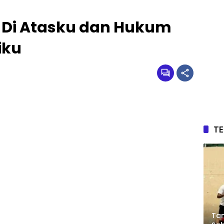
g Di Atasku dan Hukum
iku
T
Tam