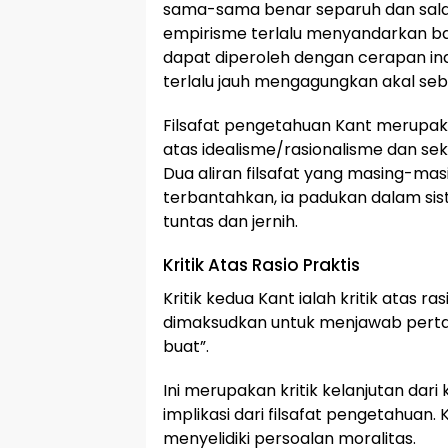
sama-sama benar separuh dan sala
empirisme terlalu menyandarkan 
dapat diperoleh dengan cerapan in
terlalu jauh mengagungkan akal se
Filsafat pengetahuan Kant merup
atas idealisme/rasionalisme dan se
Dua aliran filsafat yang masing-ma
terbantahkan, ia padukan dalam sis
tuntas dan jernih.
Kritik Atas Rasio Praktis
Kritik kedua Kant ialah kritik atas rasi
dimaksudkan untuk menjawab perta
buat”.
Ini merupakan kritik kelanjutan dar
implikasi dari filsafat pengetahuan.
menyelidiki persoalan moralitas.