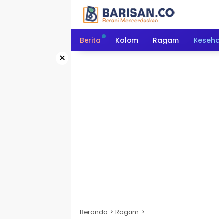
Langsung
ke
konten
Berita
Kolom
Ragam
Keseh
×
Beranda
Ragam