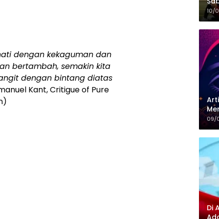
Sab
Can
10/
hati dengan kekaguman dan
dan bertambah, semakin kita
langit dengan bintang diatas
mmanuel Kant, Critigue of Pure
Art
n)
Men
Pen
09/
Di 
Ada