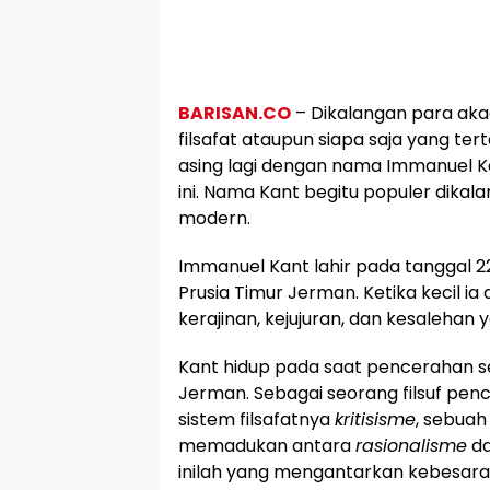
BARISAN.CO
– Dikalangan para aka
filsafat ataupun siapa saja yang tert
asing lagi dengan nama Immanuel Ka
ini. Nama Kant begitu populer dikal
modern.
Immanuel Kant lahir pada tanggal 22 
Prusia Timur Jerman. Ketika kecil ia 
kerajinan, kejujuran, dan kesalehan 
Kant hidup pada saat pencerahan 
Jerman. Sebagai seorang filsuf p
sistem filsafatnya
kritisisme
, sebuah 
memadukan antara
rasionalisme
d
inilah yang mengantarkan kebesara