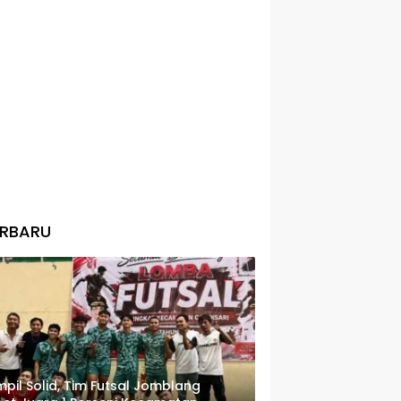
ERBARU
pil Solid, Tim Futsal Jomblang