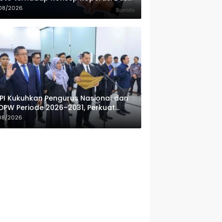
ah Putih
08/2026
PI Kukuhkan Pengurus Nasional dan
DPW Periode 2026–2031, Perkuat
fesionalisme Sektor Publik
08/2026