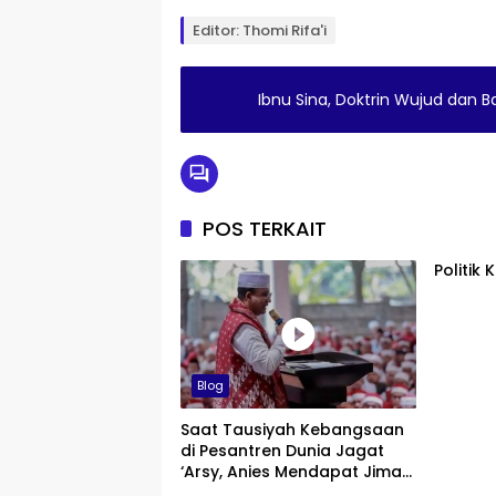
Editor: Thomi Rifa'i
Ibnu Sina, Doktrin Wujud dan
POS TERKAIT
Politik
Blog
Saat Tausiyah Kebangsaan
di Pesantren Dunia Jagat
‘Arsy, Anies Mendapat Jimat
dan Dukungan dari Abah