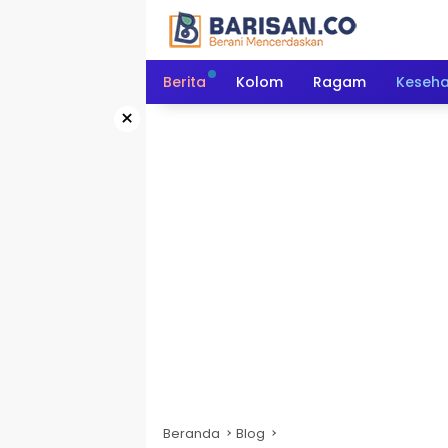
Langsung
ke
konten
Berita
Kolom
Ragam
Keseh
×
Beranda
Blog