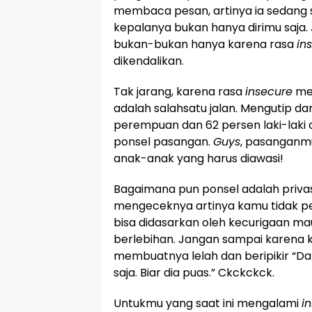
membaca pesan, artinya ia sedang si
kepalanya bukan hanya dirimu saja. J
bukan-bukan hanya karena rasa
in
dikendalikan.
Tak jarang, karena rasa
insecure
me
adalah salahsatu jalan. Mengutip dar
perempuan dan 62 persen laki-laki
ponsel pasangan.
Guys
, pasanganm
anak-anak yang harus diawasi!
Bagaimana pun ponsel adalah privas
mengeceknya artinya kamu tidak pe
bisa didasarkan oleh kecurigaan ma
berlebihan. Jangan sampai karena 
membuatnya lelah dan beripikir “Dari
saja. Biar dia puas.” Ckckckck.
Untukmu yang saat ini mengalami
i