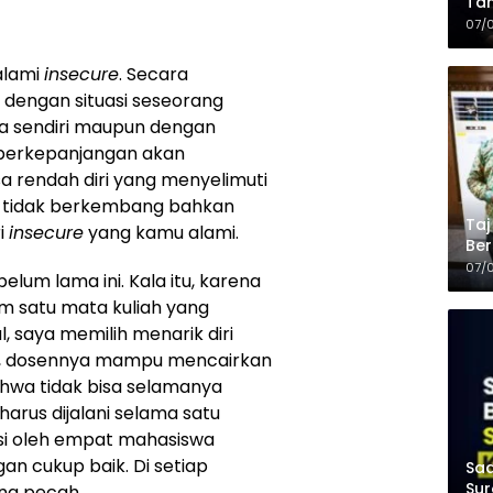
Tam
Kop
07/
alami
insecure
. Secara
 dengan situasi seseorang
a sendiri maupun dengan
 berkepanjangan akan
a rendah diri yang menyelimuti
 tidak berkembang bahkan
Taj
i
insecure
yang kamu alami.
Ber
Kel
07/
lum lama ini. Kala itu, karena
m satu mata kuliah yang
l, saya memilih menarik diri
ung, dosennya mampu mencairkan
ahwa tidak bisa selamanya
harus dijalani selama satu
isi oleh empat mahasiswa
an cukup baik. Di setiap
Saa
Sur
ng pecah.