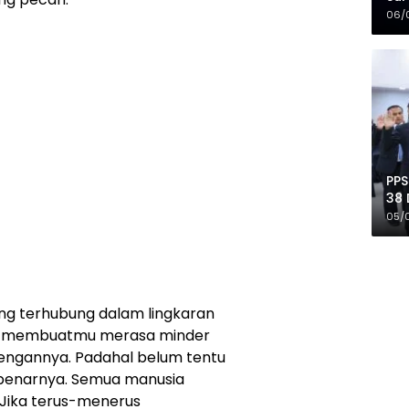
Mer
06/
PPS
38 
Pro
05/
ang terhubung dalam lingkaran
l, membuatmu merasa minder
engannya. Padahal belum tentu
sebenarnya. Semua manusia
 Jika terus-menerus