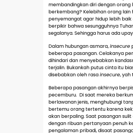
membandingkan diri dengan orang l
berkembang? Kelebihan orang lain 
penyemangat agar hidup lebih baik
berpikir bahwa sesungguhnya Tuha
segalanya. Sehingga harus ada upaya
Dalam hubungan asmara,
insecure
p
beberapa pasangan. Celakanya per
dihindari dan menyebabkan kandas
terjalin. Bukankah putus cinta itu bi
disebabkan oleh rasa
insecure
, yah
Beberapa pasangan akhirnya berpis
pecemburu. Di saat mereka berku
berlawanan jenis, menghubungi tan
bertemu orang tertentu karena ke
akan berpaling. Saat pasangan suli
dengan ribuan pertanyaan penuh ke
pengalaman pribadi, disaat pasang