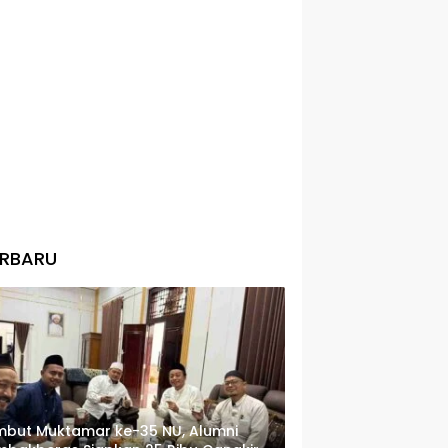
ERBARU
but Muktamar ke-35 NU, Alumni