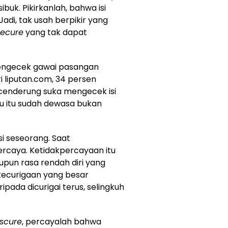
buk. Pikirkanlah, bahwa isi
adi, tak usah berpikir yang
secure
yang tak dapat
ngecek gawai pasangan
i liputan.com, 34 persen
 cenderung suka mengecek isi
u itu sudah dewasa bukan
i seseorang. Saat
rcaya. Ketidakpercayaan itu
upun rasa rendah diri yang
kecurigaan yang besar
pada dicurigai terus, selingkuh
nscure
, percayalah bahwa