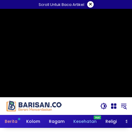
Langsung
×
Scroll Untuk Baca Artikel
ke
konten
Berita
Kolom
Ragam
Kesehatan
Religi
So