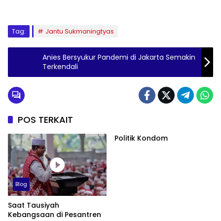
Tag:
Jantu Sukmaningtyas
Anies Bersyukur Pandemi di Jakarta Semakin
Terkendali
POS TERKAIT
Politik Kondom
Blog
Saat Tausiyah
Kebangsaan di Pesantren