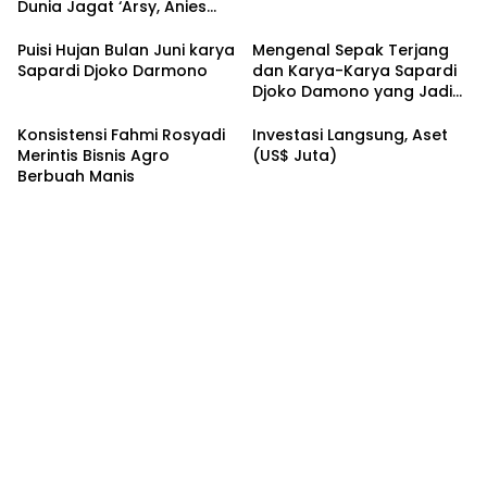
Dunia Jagat ‘Arsy, Anies
Mendapat Jimat dan
Dukungan dari Abah Aos
Puisi Hujan Bulan Juni karya
Mengenal Sepak Terjang
Sapardi Djoko Darmono
dan Karya-Karya Sapardi
Djoko Damono yang Jadi
Google Doodle Hari Ini
Konsistensi Fahmi Rosyadi
Investasi Langsung, Aset
Merintis Bisnis Agro
(US$ Juta)
Berbuah Manis