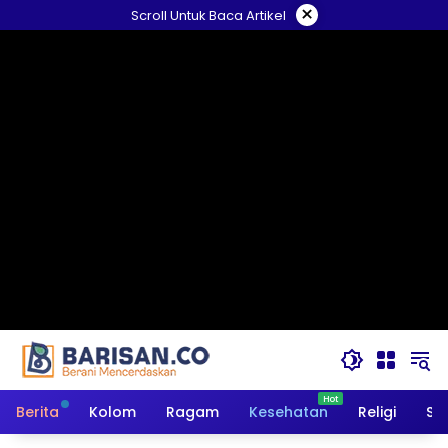
Langsung
×
Scroll Untuk Baca Artikel
ke
konten
Berita
Kolom
Ragam
Kesehatan
Religi
So