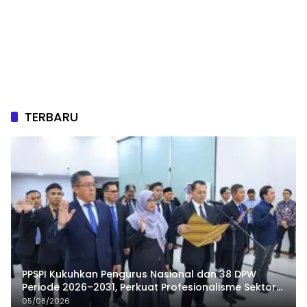
TERBARU
PPSPI Kukuhkan Pengurus Nasional dan 38 DPW
Periode 2026–2031, Perkuat Profesionalisme Sektor
Publik
05/08/2026