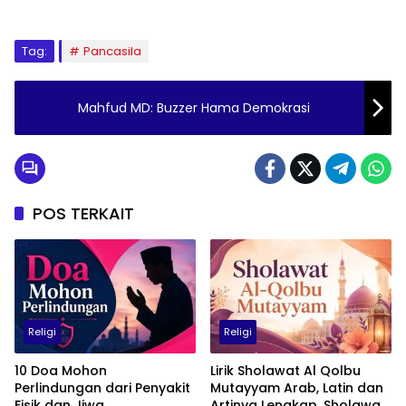
Tag:
Pancasila
Mahfud MD: Buzzer Hama Demokrasi
POS TERKAIT
Religi
Religi
10 Doa Mohon
Lirik Sholawat Al Qolbu
Perlindungan dari Penyakit
Mutayyam Arab, Latin dan
Fisik dan Jiwa
Artinya Lengkap, Sholawat