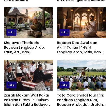
Penuh Cinta kepada Nabi
Muhammad SAW
Religi
Religi
Sholawat Thoriqoh:
Bacaan Doa Awal dan
Bacaan Lengkap Arab,
Akhir Tahun 1448 H
Latin, Arti, dan
Lengkap Arab, Latin, dan
Keutamaannya
Artinya: Waktu, Tata Cara,
dan Keutamaannya
Religi
Religi
Ziarah Makam Wail Pakai
Tata Cara Sholat Idul Fitri:
Pakaian Hitam, Ini Hukum
Panduan Lengkap Niat,
Islam dan Fakta Budaya
Bacaan Arab, dan Urutan
Jawa yang Jarang
Pelaksanaan