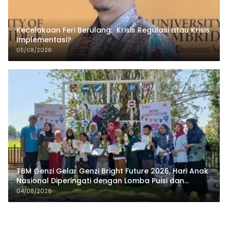
Kecelakaan Feri Berulang: Krisis Regulasi atau Krisis
Implementasi?
05/08/2026
TBM Genzi Gelar Genzi Bright Future 2026, Hari Anak
Nasional Diperingati dengan Lomba Puisi dan
Tembang Dolanan
04/08/2026