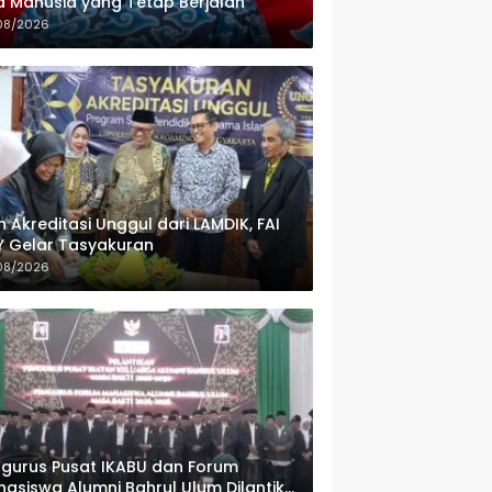
 Manusia yang Tetap Berjalan
08/2026
h Akreditasi Unggul dari LAMDIK, FAI
 Gelar Tasyakuran
08/2026
gurus Pusat IKABU dan Forum
asiswa Alumni Bahrul Ulum Dilantik,