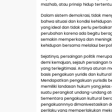
mazhab, atau prinsip hidup tertentu
Dalam sistem demokrasi, tidak me
bahwa situasi dan kondisi kehidup
yang ideal dan tidak perlu perbaikan
perubahan karena ada begitu beraga
semakin memperkaya dan meningka
kehidupan bersama melalaui berpoli
Sejatinya, persaingan politik meru
demi kemajuan, sejauh persaingan t
yang terlegitimasi. Artinya aturan
basis pengakuan yuridis dan kultura
Mendapatkan pengakuan yurisdis be
memiliki landasan hukum yang jelas
suatu perangkat undang-undang at
Sementara pengakuan kultural bera
pengakuannnya dimanivestasikan 
perilaku yang memperlakukan mekan