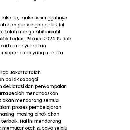
a Jakarta, maka sesungguhnya
uhan persaingan politik ini
a telah mengambil inisiatif
litik terkait Pilkada 2024. Sudah
Jakarta menyuarakan
ur seperti apa yang mereka
rga Jakarta telah
n politik sebagai
m deklarasi dan penyampaian
karta seolah menandaskan
hat akan mendorong semua
 dalam proses pembelajaran
 masing-masing pihak akan
terbaik. Hal ini mendorong
s memutar otak supaya selalu