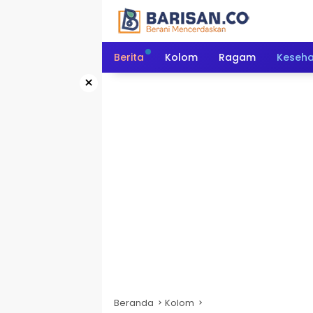
Langsung
ke
konten
Berita
Kolom
Ragam
Keseh
×
Beranda
Kolom