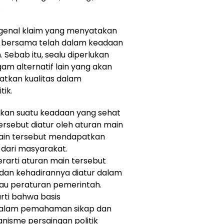
.
ngenal klaim yang menyatakan
an bersama telah dalam keadaan
. Sebab itu, sealu diperlukan
m alternatif lain yang akan
tkan kualitas dalam
tik.
pakan suatu keadaan yang sehat
ersebut diatur oleh aturan main
 main tersebut mendapatkan
l dari masyarakat.
rarti aturan main tersebut
 dan kehadirannya diatur dalam
au peraturan pemerintah.
rti bahwa basis
dalam pemahaman sikap dan
isme persaingan politik