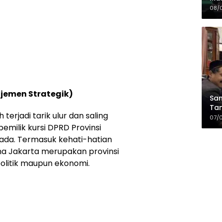
Sia
08/
da
jemen Strategik)
Sam
Tam
 terjadi tarik ulur dan saling
Kop
07/
pemilik kursi DPRD Provinsi
lkada. Termasuk kehati-hatian
 Jakarta merupakan provinsi
politik maupun ekonomi.