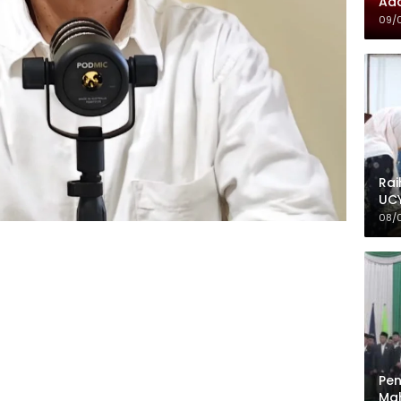
Ada
09/
Rai
UCY
08/
Pen
Mah