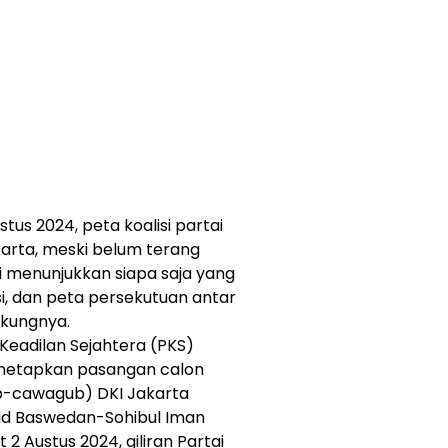
us 2024, peta koalisi partai
akarta, meski belum terang
 menunjukkan siapa saja yang
i, dan peta persekutuan antar
kungnya.
i Keadilan Sejahtera (PKS)
netapkan pasangan calon
b-cawagub) DKI Jakarta
id Baswedan-Sohibul Iman
2 Austus 2024, giliran Partai