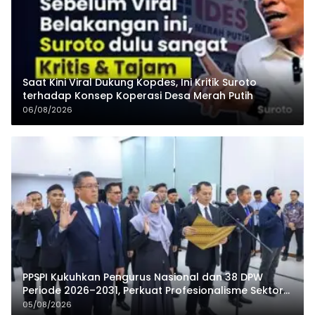
Saat Kini Viral Dukung Kopdes, Ini Kritik Suroto
terhadap Konsep Koperasi Desa Merah Putih
06/08/2026
PPSPI Kukuhkan Pengurus Nasional dan 38 DPW
Periode 2026–2031, Perkuat Profesionalisme Sektor
Publik
05/08/2026