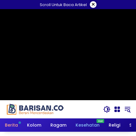
Langsung
×
Scroll Untuk Baca Artikel
ke
konten
Berita
Kolom
Ragam
Kesehatan
Religi
So