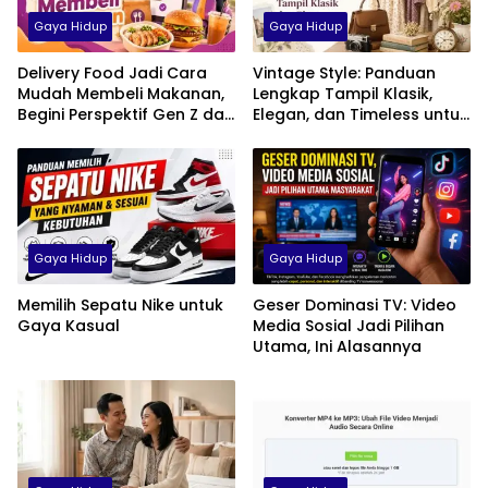
Gaya Hidup
Gaya Hidup
Delivery Food Jadi Cara
Vintage Style: Panduan
Mudah Membeli Makanan,
Lengkap Tampil Klasik,
Begini Perspektif Gen Z dan
Elegan, dan Timeless untuk
Milenial di Indonesia
Pria, Wanita, hingga Anak
Gaya Hidup
Gaya Hidup
Memilih Sepatu Nike untuk
Geser Dominasi TV: Video
Gaya Kasual
Media Sosial Jadi Pilihan
Utama, Ini Alasannya