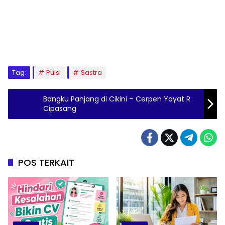
Tag:
Puisi
Sastra
Bangku Panjang di Cikini – Cerpen Yayat R
Cipasang
POS TERKAIT