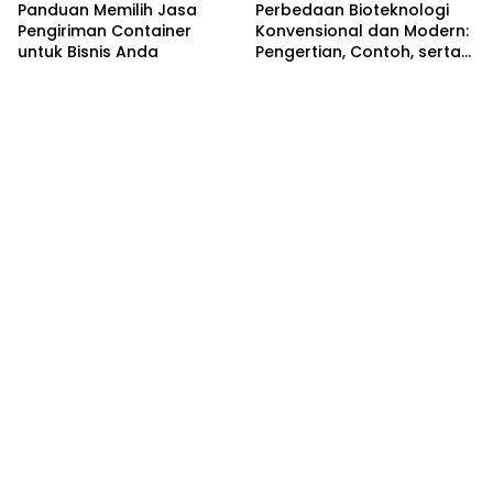
Panduan Memilih Jasa
Perbedaan Bioteknologi
Pengiriman Container
Konvensional dan Modern:
untuk Bisnis Anda
Pengertian, Contoh, serta
Dampaknya di Kehidupan
Sehari-hari