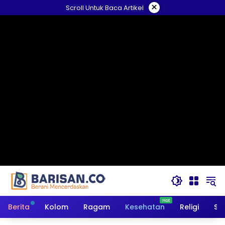
Langsung
×
Scroll Untuk Baca Artikel
ke
konten
Berita
Kolom
Ragam
Kesehatan
Religi
So