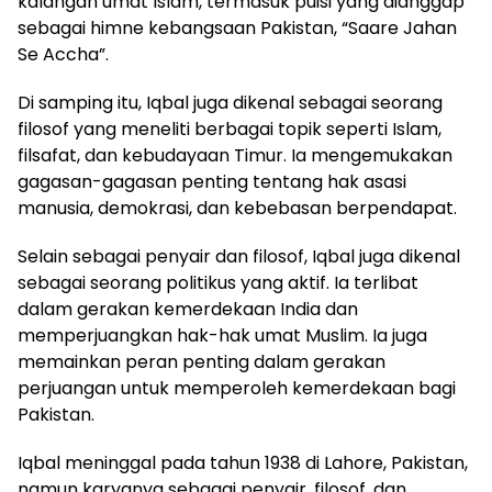
kalangan umat Islam, termasuk puisi yang dianggap
sebagai himne kebangsaan Pakistan, “Saare Jahan
Se Accha”.
Di samping itu, Iqbal juga dikenal sebagai seorang
filosof yang meneliti berbagai topik seperti Islam,
filsafat, dan kebudayaan Timur. Ia mengemukakan
gagasan-gagasan penting tentang hak asasi
manusia, demokrasi, dan kebebasan berpendapat.
Selain sebagai penyair dan filosof, Iqbal juga dikenal
sebagai seorang politikus yang aktif. Ia terlibat
dalam gerakan kemerdekaan India dan
memperjuangkan hak-hak umat Muslim. Ia juga
memainkan peran penting dalam gerakan
perjuangan untuk memperoleh kemerdekaan bagi
Pakistan.
Iqbal meninggal pada tahun 1938 di Lahore, Pakistan,
namun karyanya sebagai penyair, filosof, dan