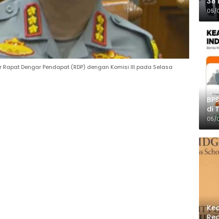
38 
Pro
05/
 Rapat Dengar Pendapat (RDP) dengan Komisi III pada Selasa
BPS
di 
Per
05/
Kec
Reg