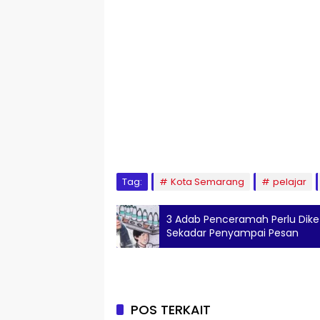
Tag:
Kota Semarang
pelajar
3 Adab Penceramah Perlu Diket
Sekadar Penyampai Pesan
POS TERKAIT