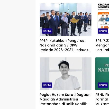
Berita
Berita
PPSPI Kukuhkan Pengurus
BPS: 7,
Nasional dan 38 DPW
Mengan
Periode 2026–2031, Perkuat
Pertum
Profesionalisme Sektor
Persen
Publik
Berita
Berita
Pegiat Hukum Soroti Dugaan
PBNU P
Masalah Administrasi
Formal
Pertanahan di Balik Konflik
Muktam
Agraria Laoli Luwu Timur
Yahya: