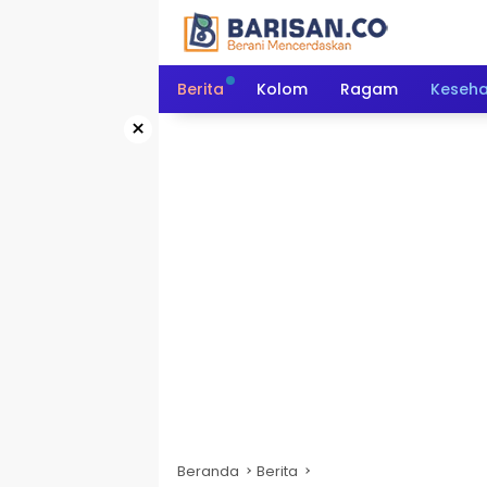
Langsung
ke
konten
Berita
Kolom
Ragam
Keseh
×
Beranda
Berita