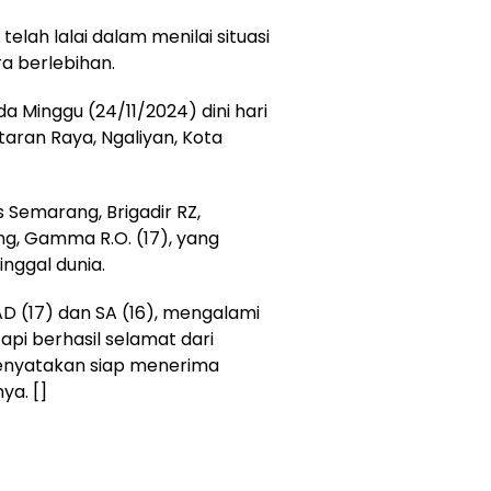
lah lalai dalam menilai situasi
a berlebihan.
a Minggu (24/11/2024) dini hari
aran Raya, Ngaliyan, Kota
Semarang, Brigadir RZ,
, Gamma R.O. (17), yang
inggal dunia.
AD (17) dan SA (16), mengalami
api berhasil selamat dari
menyatakan siap menerima
ya. []