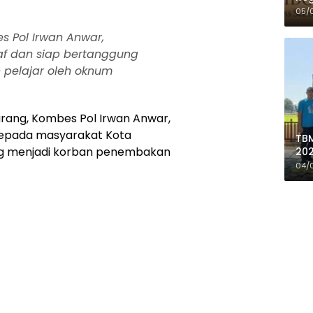
05/
 Pol Irwan Anwar,
 dan siap bertanggung
 pelajar oleh oknum
rang, Kombes Pol Irwan Anwar,
epada masyarakat Kota
TBM
ng menjadi korban penembakan
202
de
04/
Do