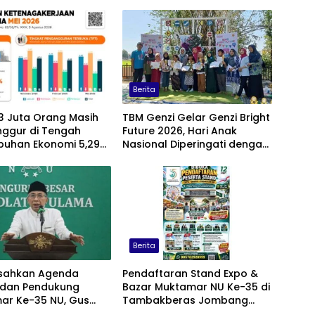
Berita
23 Juta Orang Masih
TBM Genzi Gelar Genzi Bright
ggur di Tengah
Future 2026, Hari Anak
buhan Ekonomi 5,29
Nasional Diperingati dengan
Lomba Puisi dan Tembang
Dolanan
Berita
isahkan Agenda
Pendaftaran Stand Expo &
 dan Pendukung
Bazar Muktamar NU Ke-35 di
ar Ke-35 NU, Gus
Tambakberas Jombang
 Forum
Resmi Dibuka, Ini Harga dan