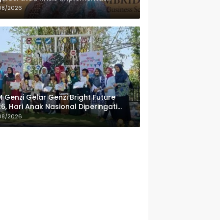
08/2026
 Genzi Gelar Genzi Bright Future
6, Hari Anak Nasional Diperingati
ngan Lomba Puisi dan Tembang
08/2026
lanan