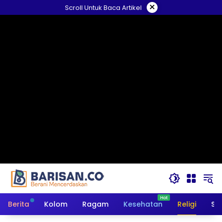
Langsung
×
Scroll Untuk Baca Artikel
ke
konten
Berita
Kolom
Ragam
Kesehatan
Religi
So