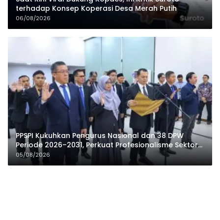
terhadap Konsep Koperasi Desa Merah Putih
06/08/2026
PPSPI Kukuhkan Pengurus Nasional dan 38 DPW
Periode 2026–2031, Perkuat Profesionalisme Sektor
Publik
05/08/2026