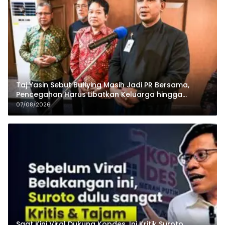
Taj Yasin Sebut Bullying Masih Jadi PR Bersama,
Pencegahan Harus Libatkan Keluarga hingga
Pesantren
07/08/2026
Saat Kini Viral Dukung Kopdes, Ini Kritik Suroto