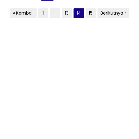
Paginasi
« Kembali
1
…
13
14
15
Berikutnya »
pos