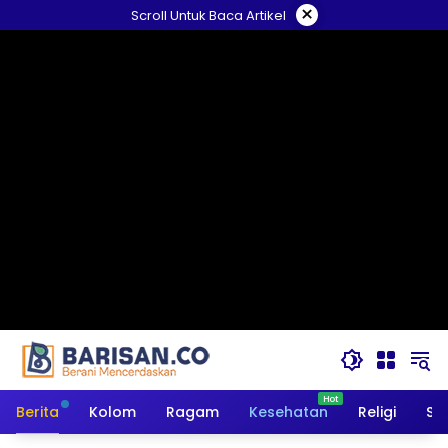
Langsung
×
Scroll Untuk Baca Artikel
ke
konten
Berita
Kolom
Ragam
Kesehatan
Religi
So