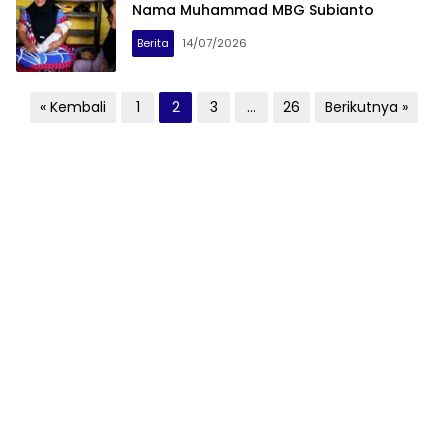
Nama Muhammad MBG Subianto
Berita
14/07/2026
Paginasi
« Kembali
1
2
3
…
26
Berikutnya »
pos