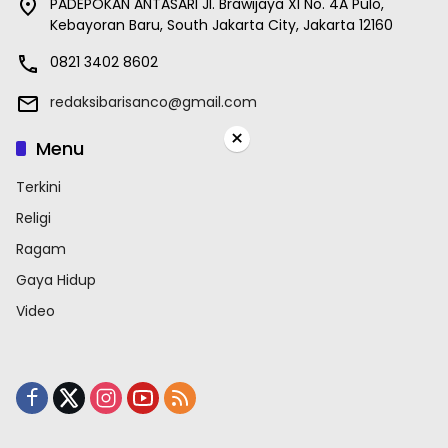
PADEPOKAN ANTASARI Jl. Brawijaya XI No. 4A Pulo,
Kebayoran Baru, South Jakarta City, Jakarta 12160
0821 3402 8602
redaksibarisanco@gmail.com
×
Menu
Terkini
Religi
Ragam
Gaya Hidup
Video